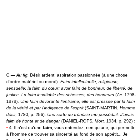
C.—
Au fig.
Désir ardent, aspiration passionnée (à une chose
d'ordre matériel ou moral).
Faim intellectuelle, religieuse,
sensuelle; la faim du cœur; avoir faim de bonheur, de liberté, de
justice.
La faim insatiable des richesses, des honneurs
(
Ac.
1798-
1878).
Une faim dévorante l'entraîne; elle est pressée par la faim
de la vérité et par l'indigence de l'esprit
(SAINT-MARTIN,
Homme
désir,
1790, p. 256).
Une sorte de frénésie me possédait. J'avais
faim de honte et de danger
(DANIEL-ROPS,
Mort,
1934, p. 292) :
•
4. Il n'est qu'une
faim
, vous entendez, rien qu'une, qui permette
à l'homme de trouver sa sincérité au fond de son appétit... Je