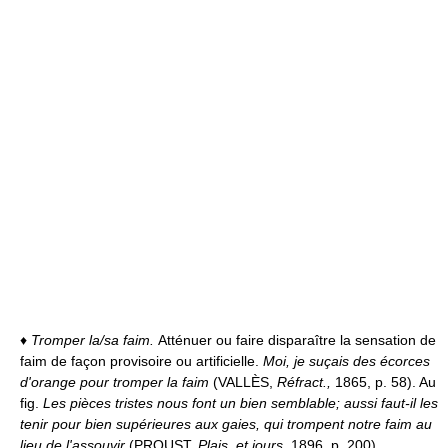
♦
Tromper la/sa faim.
Atténuer ou faire disparaître la sensation de
faim de façon provisoire ou artificielle.
Moi, je suçais des écorces
d'orange pour tromper la faim
(VALLÈS,
Réfract.,
1865, p. 58). Au
fig.
Les pièces tristes nous font un bien semblable; aussi faut-il les
tenir pour bien supérieures aux gaies, qui trompent notre faim au
lieu de l'assouvir
(PROUST,
Plais. et jours,
1896, p. 200).