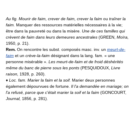
Au fig.
Mourir de faim, crever de faim, crever la faim
ou
traîner la
faim.
Manquer des ressources matérielles nécessaires à la vie;
être dans la pauvreté ou dans la misère.
Une de ces familles qui
crèvent de faim dans leurs demeures ancestrales
(GREEN,
Moïra,
1950, p. 21).
Rem.
On rencontre les subst. composés masc. inv. un
meurt-de-
faim
et un
crève-la-faim
désignant dans la lang. fam. « une
personne misérable ».
Les meurt-de-faim et de froid déshérités
même du banc de pierre sous les ponts
(PESQUIDOUX,
Livre
raison,
1928, p. 260).
♦
Loc. fam.
Marier la faim et la soif.
Marier deux personnes
également dépourvues de fortune.
Il l'a demandée en mariage; on
l'a refusé, parce que c'était marier la soif et la faim
(GONCOURT,
Journal,
1856, p. 281).