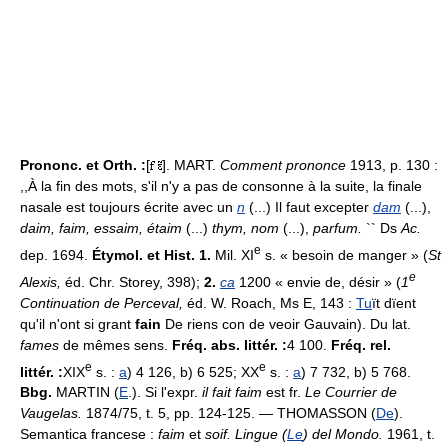
Prononc. et Orth. :
[
]. MART.
Comment prononce
1913, p. 130 :
,,À la fin des mots, s'il n'y a pas de consonne à la suite, la finale
nasale est toujours écrite avec un
n
(...) Il faut excepter
dam
(...),
daim, faim, essaim, étaim
(...)
thym, nom
(...),
parfum.
`` Ds
Ac.
e
dep. 1694.
Étymol. et Hist. 1.
Mil. XI
s. « besoin de manger » (
St
e
Alexis,
éd. Chr. Storey, 398);
2.
ca
1200 « envie de, désir » (
1
Continuation de Perceval,
éd. W. Roach, Ms E, 143 :
Tu
ït dïent
qu'il n'ont si grant
fain
De riens con de veoir Gauvain). Du lat.
fames
de mêmes sens.
Fréq. abs. littér. :
4 100.
Fréq. rel.
e
e
littér. :
XIX
s. :
a
) 4 126, b) 6 525; XX
s. :
a
) 7 732, b) 5 768.
Bbg.
MARTIN (
E
.). Si l'expr.
il fait faim
est fr.
Le Courrier de
Vaugelas.
1874/75, t. 5, pp. 124-125. — THOMASSON (
De
).
Semantica francese :
faim
et
soif. Lingue (
Le
) del Mondo.
1961, t.