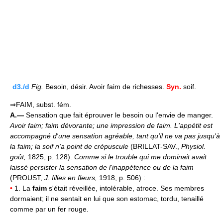
d3./d
Fig.
Besoin, désir. Avoir faim de richesses.
Syn.
soif.
⇒FAIM, subst. fém.
A.—
Sensation que fait éprouver le besoin ou l'envie de manger.
Avoir faim; faim dévorante; une impression de faim.
L'appétit est
accompagné d'une sensation agréable, tant qu'il ne va pas jusqu'à
la faim; la soif n'a point de crépuscule
(BRILLAT-SAV.,
Physiol.
goût,
1825, p. 128).
Comme si le trouble qui me dominait avait
laissé persister la sensation de l'inappétence ou de la faim
(PROUST,
J. filles en fleurs,
1918, p. 506) :
•
1. La
faim
s'était réveillée, intolérable, atroce. Ses membres
dormaient; il ne sentait en lui que son estomac, tordu, tenaillé
comme par un fer rouge.