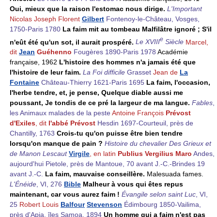
Oui, mieux que la raison l'estomac nous dirige.
L'Important
Nicolas Joseph Florent
Gilbert
Fontenoy-le-Château, Vosges,
1750-Paris 1780
La faim mit au tombeau Malfilâtre ignoré ; S'il
e
n'eût été qu'un sot, il aurait prospéré.
Le XVIII
Siècle
Marcel,
dit
Jean
Guéhenno
Fougères 1890-Paris 1978
Académie
française, 1962
L'histoire des hommes n'a jamais été que
l'histoire de leur faim.
La Foi difficile
Grasset
Jean de
La
Fontaine
Château-Thierry 1621-Paris 1695
La faim, l'occasion,
l'herbe tendre, et, je pense, Quelque diable aussi me
poussant, Je tondis de ce pré la largeur de ma langue.
Fables
,
les Animaux malades de la peste
Antoine François
Prévost
d'Exiles
, dit
l'abbé
Prévost
Hesdin 1697-Courteuil, près de
Chantilly, 1763
Crois-tu qu'on puisse être bien tendre
lorsqu'on manque de pain ?
Histoire du chevalier Des Grieux et
de Manon Lescaut
Virgile
, en latin
Publius Vergilius Maro
Andes,
aujourd'hui Pietole, près de Mantoue, 70 avant J.-C.-Brindes 19
avant J.-C.
La faim, mauvaise conseillère.
Malesuada fames.
L'Énéide
, VI, 276
Bible
Malheur à vous qui êtes repus
maintenant, car vous aurez faim !
Évangile selon saint Luc
, VI,
25
Robert Louis
Balfour
Stevenson
Édimbourg 1850-Vailima,
près d'Apia, îles Samoa, 1894
Un homme qui a faim n'est pas