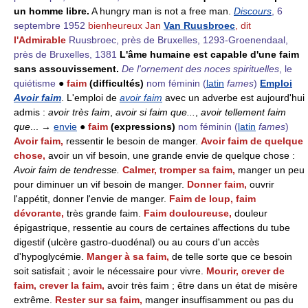
un homme libre.
A hungry man is not a free man.
Discours
, 6
septembre 1952
bienheureux Jan
Van Ruusbroec
, dit
l'Admirable
Ruusbroec, près de Bruxelles, 1293-Groenendaal,
près de Bruxelles, 1381
L'âme humaine est capable d'une faim
sans assouvissement.
De l'ornement des noces spirituelles
, le
quiétisme
●
faim
(difficultés)
nom féminin
(
latin
fames
)
Emploi
Avoir faim
. L'emploi de
avoir faim
avec un adverbe est aujourd'hui
admis :
avoir très faim
,
avoir si faim que...
,
avoir tellement faim
que
... →
envie
●
faim
(expressions)
nom féminin
(
latin
fames
)
Avoir faim,
ressentir le besoin de manger.
Avoir faim de quelque
chose,
avoir un vif besoin, une grande envie de quelque chose :
Avoir faim de tendresse.
Calmer, tromper sa faim,
manger un peu
pour diminuer un vif besoin de manger.
Donner faim,
ouvrir
l'appétit, donner l'envie de manger.
Faim de loup, faim
dévorante,
très grande faim.
Faim douloureuse,
douleur
épigastrique, ressentie au cours de certaines affections du tube
digestif (ulcère gastro-duodénal) ou au cours d'un accès
d'hypoglycémie.
Manger à sa faim,
de telle sorte que ce besoin
soit satisfait ; avoir le nécessaire pour vivre.
Mourir, crever de
faim, crever la faim,
avoir très faim ; être dans un état de misère
extrême.
Rester sur sa faim,
manger insuffisamment ou pas du