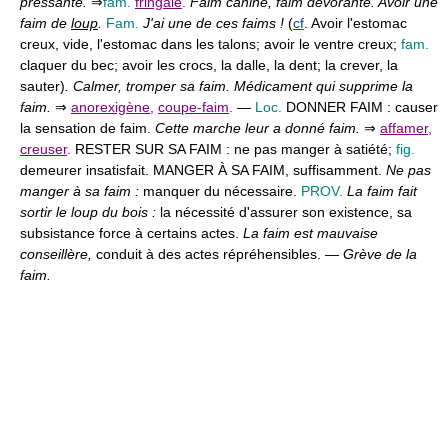
pressante.
⇒
fam.
fringale
.
Faim canine, faim dévorante. Avoir une
faim de
loup
.
Fam.
J'ai une de ces faims !
(
cf
. Avoir l'estomac
creux, vide, l'estomac dans les talons; avoir le ventre creux;
fam.
claquer du bec; avoir les crocs, la dalle, la dent; la crever, la
sauter)
. Calmer, tromper sa faim. Médicament qui supprime la
faim.
⇒
anorexigène
,
coupe-faim
.
—
Loc.
DONNER FAIM :
causer
la sensation de faim.
Cette marche leur a donné faim.
⇒
affamer
,
creuser
.
RESTER SUR SA FAIM :
ne pas manger à satiété;
fig.
demeurer insatisfait. MANGER À SA FAIM,
suffisamment.
Ne pas
manger à sa faim :
manquer du nécessaire.
PROV.
La faim fait
sortir le loup du bois :
la nécessité d'assurer son existence, sa
subsistance force à certains actes.
La faim est mauvaise
conseillère,
conduit à des actes répréhensibles. —
Grève de la
faim.