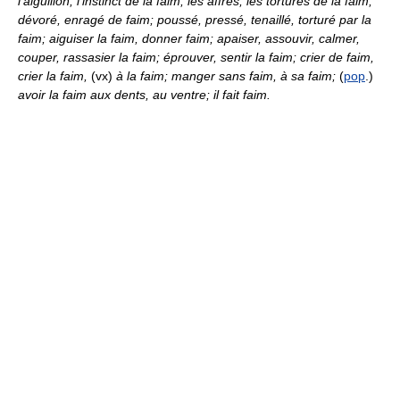
l'aiguillon, l'instinct de la faim; les affres, les tortures de la faim;
dévoré, enragé de faim; poussé, pressé, tenaillé, torturé par la
faim; aiguiser la faim, donner faim; apaiser, assouvir, calmer,
couper, rassasier la faim; éprouver, sentir la faim; crier de faim,
crier la faim,
(vx)
à la faim; manger sans faim, à sa faim;
(
pop
.)
avoir la faim aux dents, au ventre; il fait faim.