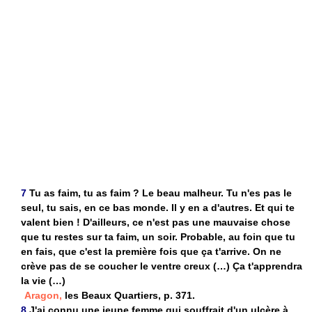
7
Tu as faim, tu as faim ? Le beau malheur. Tu n'es pas le
seul, tu sais, en ce bas monde. Il y en a d'autres. Et qui te
valent bien ! D'ailleurs, ce n'est pas une mauvaise chose
que tu restes sur ta faim, un soir. Probable, au foin que tu
en fais, que c'est la première fois que ça t'arrive. On ne
crève pas de se coucher le ventre creux (…) Ça t'apprendra
la vie (…)
Aragon,
les Beaux Quartiers, p. 371.
8
J'ai connu une jeune femme qui souffrait d'un ulcère à