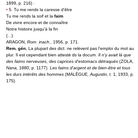
1899, p. 216) :
•
5. Tu me rends la caresse d'être
Tu me rends la soif et la
faim
De vivre encore et de connaître
Notre histoire jusqu'à la fin
(...).
ARAGON,
Rom. inach.,
1956, p. 171.
Rem. gén.
La plupart des dict. ne relèvent pas l'emploi du mot au
plur. Il est cependant bien attesté ds la docum.
Il n'y avait là que
des faims nerveuses, des caprices d'estomacs détraqués
(ZOLA,
Nana,
1880, p. 1177).
Les faims d'argent et de bien-être et tous
les durs intérêts des hommes
(MALÈGUE,
Augustin,
t. 1, 1933, p.
175).