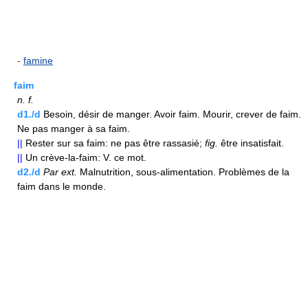
-
famine
faim
n.
f.
d1./d
Besoin, désir de manger. Avoir faim. Mourir, crever de faim.
Ne pas manger à sa faim.
||
Rester sur sa faim: ne pas être rassasié;
fig.
être insatisfait.
||
Un crève-la-faim: V. ce mot.
d2./d
Par ext.
Malnutrition, sous-alimentation. Problèmes de la
faim dans le monde.