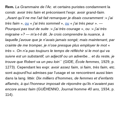
Rem.
La Grammaire de l'Ac.
et certains puristes condamnent la
constr.
avoir très faim
et préconisent l'expr.
avoir grand-faim.
,,
Avant qu'il ne me l'ait fait remarquer je disais couramment :
«
j'ai
très faim
»,
ou
«
j'ai très sommeil
»,
ou
«
j'ai très peur
». —
Pourquoi pas tout de suite :
«
j'ai très courage
»,
ou :
«
j'ai très
migraine
»
? — m'a-t-il dit. Je crois comprendre la nuance, à
laquelle j'avoue que je n'avais jamais songé; mais maintenant, par
crainte de me tromper, je n'ose presque plus employer le mot
«
très
».
On n'a pas toujours le temps de réfléchir si le mot qui va
suivre est un substantif, un adjectif ou un adverbe... et du reste, je
trouve que Robert va un peu loin
`` (GIDE,
École femmes,
1929, p.
1273). Cependant les expr.
avoir assez faim, si faim, très faim,
etc.
sont aujourd'hui admises par l'usage et se rencontrent aussi bien
dans la lang. littér.
Dix milliers d'hommes, de femmes et d'enfants
affamés, à qui l'honneur imposait de répondre qu'ils n'avaient pas
encore assez faim
(GUÉHENNO,
Journal homme 40 ans,
1934, p.
114).