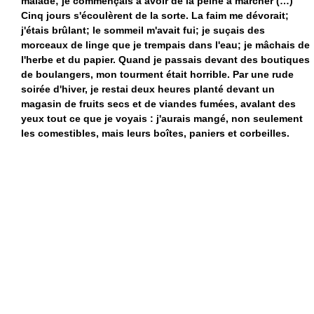
malade; je commençais à avoir de la peine à marcher (…)
Cinq jours s'écoulèrent de la sorte. La faim me dévorait;
j'étais brûlant; le sommeil m'avait fui; je suçais des
morceaux de linge que je trempais dans l'eau; je mâchais de
l'herbe et du papier. Quand je passais devant des boutiques
de boulangers, mon tourment était horrible. Par une rude
soirée d'hiver, je restai deux heures planté devant un
magasin de fruits secs et de viandes fumées, avalant des
yeux tout ce que je voyais : j'aurais mangé, non seulement
les comestibles, mais leurs boîtes, paniers et corbeilles.