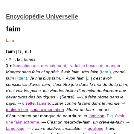
Encyclopédie Universelle
faim
faim
faim
[ fɛ̃ ]
n. f.
e
•
XI
;
lat.
fames
1
♦
Sensation qui, normalement, traduit le besoin de manger.
Manger sans faim ni appétit. Avoir faim, très faim
(fam.),
grand-
faim
(littér.).
Je n'ai plus faim. « Avoir faim
[...]
c'est avoir
conscience d'avoir faim; c'est être jeté dans le monde de la faim,
c'est voir les pains, les viandes briller d'un éclat douloureux aux
devantures des boutiques »
(
Sartre
)
.
—
La faim règne dans le
pays.
⇒
disette
,
famine
.
Lutter contre la faim dans le monde.
⇒
malnutrition
,
sous-alimentation
.
Mourir de faim :
mourir
d'épuisement par manque de nourriture. ⇒
inanition
.
Fig.
Avoir
une faim extrême.
—
C'est un meurt-de-faim, un crève-la-faim.
⇒
famélique
.
—
Faim maladive, insatiable.
⇒
boulimie
.
Faim