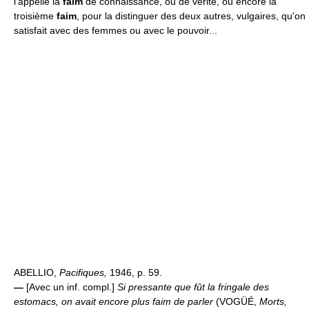
l'appelle la
faim
de connaissance, ou de vérité, ou encore la
troisième
faim
, pour la distinguer des deux autres, vulgaires, qu'on
satisfait avec des femmes ou avec le pouvoir...
ABELLIO,
Pacifiques,
1946, p. 59.
—
[Avec un inf. compl.]
Si pressante que fût la fringale des
estomacs, on avait encore plus faim de parler
(VOGÜÉ,
Morts,