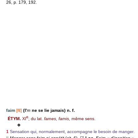
26, p. 179, 192.
faim
[fɛ̃]
(l'
m
ne se lie jamais)
n. f.
e
ÉTYM.
XI
; du lat.
fames, famis,
même sens.
❖
1
Sensation qui, normalement, accompagne le besoin de manger.
||
Manger sans faim ni appétit
(cit. 6).
☑
Loc.
Faim « d'inanition »