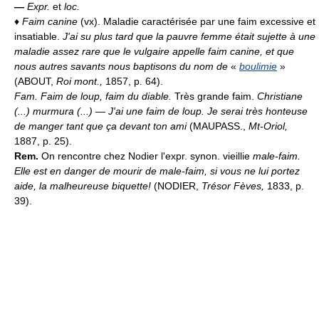
—
Expr.
et
loc.
♦
Faim canine
(vx). Maladie caractérisée par une faim excessive et
insatiable.
J'ai su plus tard que la pauvre femme était sujette à une
maladie assez rare que le vulgaire appelle faim canine, et que
nous autres savants nous baptisons du nom de
«
boulimie
»
(ABOUT,
Roi mont.,
1857, p. 64).
Fam.
Faim de loup, faim du diable.
Très grande faim.
Christiane
(...) murmura (...) — J'ai une faim de loup. Je serai très honteuse
de manger tant que ça devant ton ami
(MAUPASS.,
Mt-Oriol,
1887, p. 25).
Rem.
On rencontre chez Nodier l'expr. synon. vieillie
male-faim.
Elle est en danger de mourir de male-faim, si vous ne lui portez
aide, la malheureuse biquette!
(NODIER,
Trésor Fèves,
1833, p.
39).