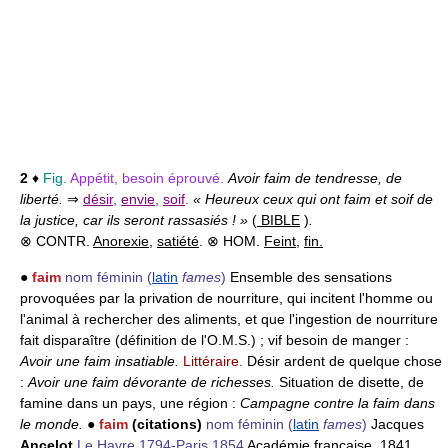
2
♦
Fig.
Appétit, besoin éprouvé.
Avoir faim de tendresse, de
liberté.
⇒
désir
,
envie
,
soif
.
« Heureux ceux qui ont faim et soif de
la justice, car ils seront rassasiés ! »
(
BIBLE
)
.
⊗ CONTR.
Anorexie
,
satiété
. ⊗ HOM.
Feint
,
fin.
●
faim
nom féminin
(
latin
fames
)
Ensemble des sensations
provoquées par la privation de nourriture, qui incitent l'homme ou
l'animal à rechercher des aliments, et que l'ingestion de nourriture
fait disparaître (définition de l'O.M.S.) ; vif besoin de manger :
Avoir une faim insatiable.
Littéraire.
Désir ardent de quelque chose
:
Avoir une faim dévorante de richesses.
Situation de disette, de
famine dans un pays, une région :
Campagne contre la faim dans
le monde.
●
faim
(citations)
nom féminin
(
latin
fames
)
Jacques
Ancelot
Le Havre 1794-Paris 1854
Académie française, 1841