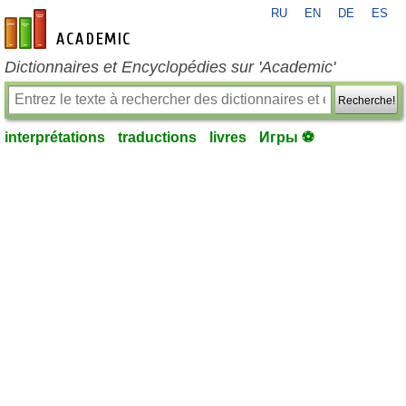
RU
EN
DE
ES
fr-academic.com
Dictionnaires et Encyclopédies sur 'Academic'
Recherche!
interprétations
traductions
livres
Игры ⚽