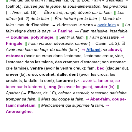
(pathol.),
causée par le jeûne, la sous-alimentation, les privations
(→ Avoir, cit. 16).
—
Être miné, rongé, dévoré par la faim.
||
Les
affres
(cit. 2)
de la faim.
||
Être torturé par la faim.
||
Mourir de
faim :
mourir d'inanition.
→ ci-dessous
le sens
«
avoir faim
».
||
La
faim règne dans le pays.
⇒
Famine.
—
Faim maladive, insatiable.
⇒
Boulimie, polyphagie.
||
Sentir la faim.
||
Faim pressante.
⇒
Fringale.
||
Faim vorace, dévorante, canine
(→ Canin, cit. 2).
☑
Avoir une faim de loup, du diable
(fam.).
⇒
Affamé
;
vx
alouvi;
estomac
(avoir un creux dans l'estomac, l'estomac creux, vide,
l'estomac dans les talons, des crampes d'estomac; son estomac
crie famine),
ventre
(avoir le ventre creux);
fam.
bec
(claquer du),
crever
(la),
croc, crochet, dalle, dent
(avoir les crocs, les
crochets, la dalle, la dent),
lanterne
(vx :
avoir la lanterne, se
taper sur la lanterne),
long
(les avoir longues),
sauter
(la).
||
Apaiser
(→ Effacer, cit. 10),
calmer, assouvir, rassasier, satisfaire,
tromper sa faim.
||
Mets qui coupe la faim.
⇒
Abat-faim, coupe-
faim; matefaim.
||
Médicament qui supprime la faim.
⇒
Anorexigène.