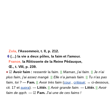
Zola,
l'Assommoir, t. II, p. 212.
6
(…) la vie a deux pôles, la faim et l'amour.
France,
la Rôtisserie de la Reine Pédauque,
Œ., t. VIII, p. 239.
♦
☑
Avoir faim :
ressentir la faim.
||
Maman, j'ai faim.
||
Je n'ai
plus faim, j'ai assez mangé.
||
Elle n'a jamais faim.
||
Tu n'as pas
faim, toi ?
—
Fam.
||
Avoir très faim
(
cour
.,
critiqué
; → ci-dessous,
cit. 17 et
supra
).
—
Littér.
||
Avoir grande faim.
—
Littér.
||
Avoir
faim de qqch.
— ☑
Fam.
J'ai une de ces faims !