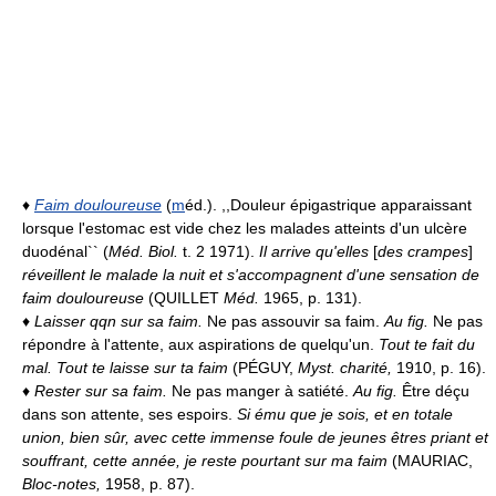
♦
Faim douloureuse
(
m
éd.). ,,Douleur épigastrique apparaissant
lorsque l'estomac est vide chez les malades atteints d'un ulcère
duodénal`` (
Méd. Biol.
t. 2 1971).
Il arrive qu'elles
[
des crampes
]
réveillent le malade la nuit et s'accompagnent d'une sensation de
faim douloureuse
(QUILLET
Méd.
1965, p. 131).
♦
Laisser qqn sur sa faim.
Ne pas assouvir sa faim.
Au fig.
Ne pas
répondre à l'attente, aux aspirations de quelqu'un.
Tout te fait du
mal. Tout te laisse sur ta faim
(PÉGUY,
Myst. charité,
1910, p. 16).
♦
Rester sur sa faim.
Ne pas manger à satiété.
Au fig.
Être déçu
dans son attente, ses espoirs.
Si ému que je sois, et en totale
union, bien sûr, avec cette immense foule de jeunes êtres priant et
souffrant, cette année, je reste pourtant sur ma faim
(MAURIAC,
Bloc-notes,
1958, p. 87).